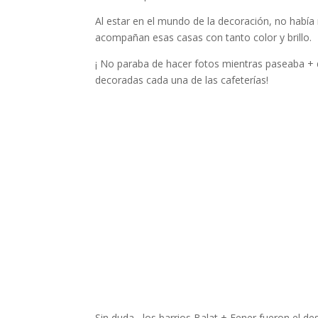
Al estar en el mundo de la decoración, no había
acompañan esas casas con tanto color y brillo.
¡ No paraba de hacer fotos mientras paseaba +
decoradas cada una de las cafeterías!
Sin duda, los barrios Balat + Fener fueron el de