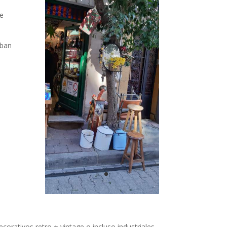
ue
aban
corativos retro + vintage o incluso industriales