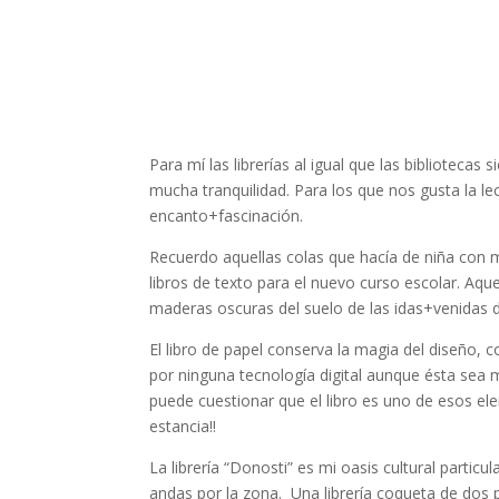
Para mí las librerías al igual que las biblioteca
mucha tranquilidad. Para los que nos gusta la lec
encanto+fascinación.
Recuerdo aquellas colas que hacía de niña con mi
libros de texto para el nuevo curso escolar. Aquel
maderas oscuras del suelo de las idas+venidas de
El libro de papel conserva la magia del diseño, c
por ninguna tecnología digital aunque ésta sea 
puede cuestionar que el libro es uno de esos el
estancia!!
La librería “Donosti” es mi oasis cultural particu
andas por la zona. Una librería coqueta de dos 