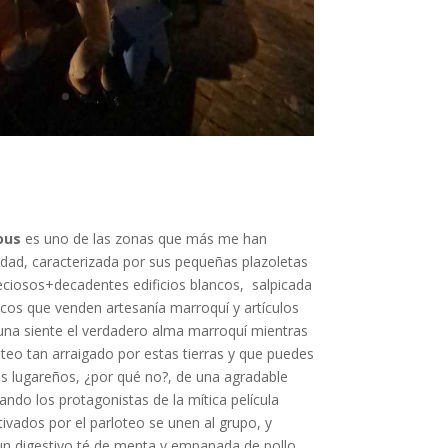
ous
es uno de las zonas que más me han
udad, caracterizada por sus pequeñas plazoletas
ciosos+decadentes edificios blancos, salpicada
os que venden artesanía marroquí y artículos
na siente el verdadero alma marroquí mientras
teo tan arraigado por estas tierras y que puedes
s lugareños, ¿por qué no?, de una agradable
ndo los protagonistas de la mítica película
vados por el parloteo se unen al grupo, y
n digestivo té de menta y empanada de pollo