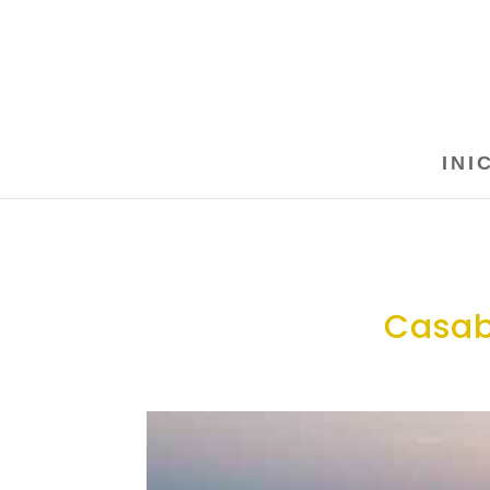
INI
Casab