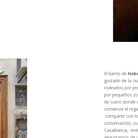
El barrio de
Hab
gustado de la ci
rodeados por pre
por pequeños zoc
de cuero donde u
comienza el rega
compartir con lo
conversación, cua
Casablanca, moti
degustamos de u