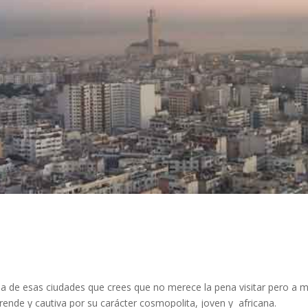
na de esas ciudades que crees que no merece la pena visitar pero a 
prende y cautiva por su carácter cosmopolita, joven y africana.