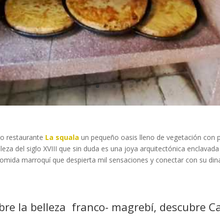
do restaurante
La squala
un pequeño oasis lleno de vegetación con p
eza del siglo XVIII que sin duda es una joya arquitectónica enclavada 
 comida marroquí que despierta mil sensaciones y conectar con su di
re la belleza franco- magrebí, descubre C