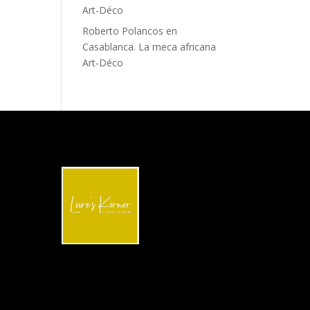
Art-Déco
Roberto Polancos
en
Casablanca. La meca africana
Art-Déco
S