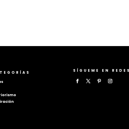
SÍGUEME EN REDE
TEGORÍAS
es
riorismo
iración